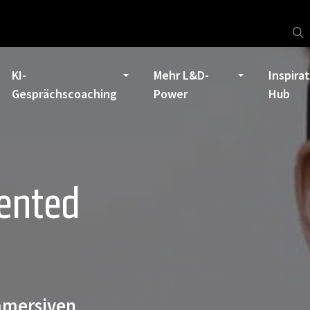
KI-
Mehr L&D-
Inspira
Gesprächscoaching
Power
Hub
ented
immersiven