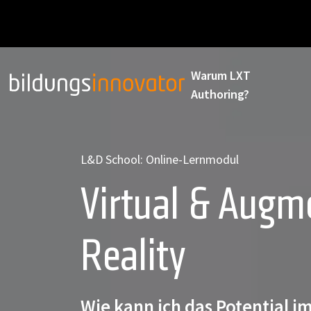
Warum LXT
Authoring?
L&D School: Online-Lernmodul
Virtual & Augm
Reality
Wie kann ich das Potential 