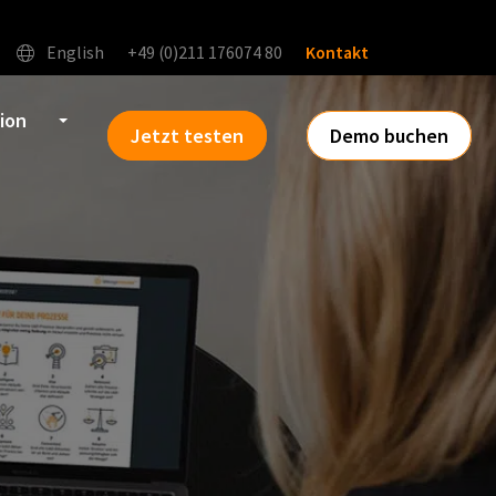
English
+49 (0)211 176074 80
Kontakt
tion
Jetzt testen
Demo buchen