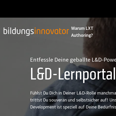
Warum LXT
Authoring?
Entfessle Deine geballte L&D-Pow
L&D-Lernportal
Fühlst Du Dich in Deiner L&D-Rolle manchma
trittst Du souverän und selbstsicher auf! Un
Development ist speziell auf Deine Bedürfni