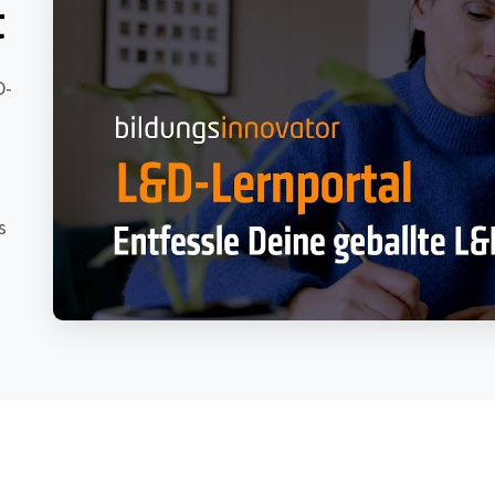
t
D-
s