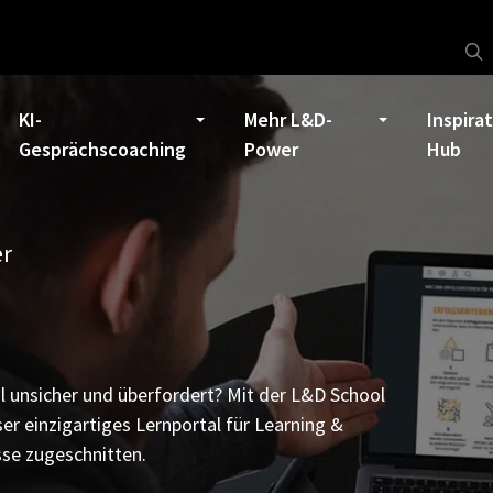
KI-
Mehr L&D-
Inspira
Gesprächscoaching
Power
Hub
er
l unsicher und überfordert? Mit der L&D School
ser einzigartiges Lernportal für Learning &
sse zugeschnitten.