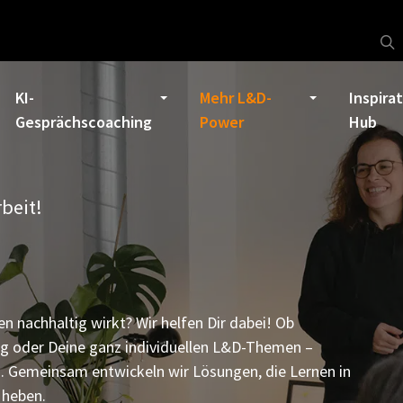
KI-
Mehr L&D-
Inspira
Gesprächscoaching
Power
Hub
beit!
n nachhaltig wirkt? Wir helfen Dir dabei! Ob
ng oder Deine ganz individuellen L&D-Themen –
a. Gemeinsam entwickeln wir Lösungen, die Lernen in
 heben.