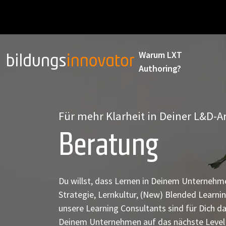
Warum LXT
Authoring?
Für mehr Klarheit in Deiner L&D-Ar
Beratung
Du willst, dass Lernen in Deinem Unternehme
Strategie, Lernkultur, (New) Blended Learni
unsere Learning Consultants sind für Dich d
Deinem Unternehmen auf das nächste Level