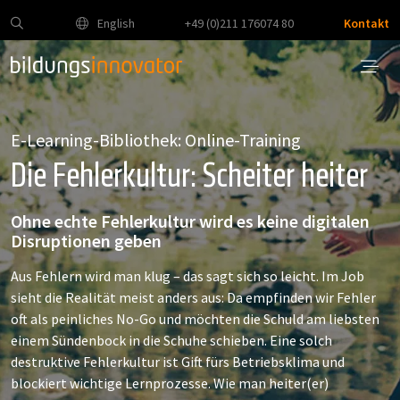
English
+49 (0)211 176074 80
Kontakt
E-Learning-Bibliothek: Online-Training
Die Fehlerkultur: Scheiter heiter
Ohne echte Fehlerkultur wird es keine digitalen
Disruptionen geben
Aus Fehlern wird man klug – das sagt sich so leicht. Im Job
sieht die Realität meist anders aus: Da empfinden wir Fehler
oft als peinliches No-Go und möchten die Schuld am liebsten
einem Sündenbock in die Schuhe schieben. Eine solch
destruktive Fehlerkultur ist Gift fürs Betriebsklima und
blockiert wichtige Lernprozesse. Wie man heiter(er)