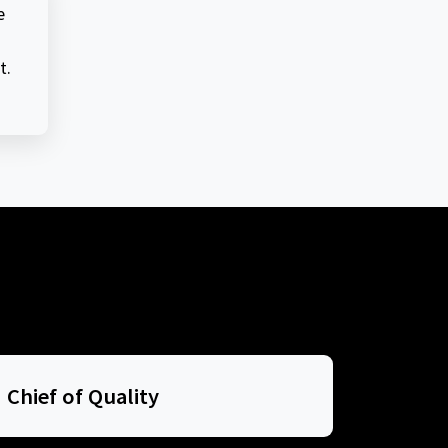
e
t.
Chief of Quality