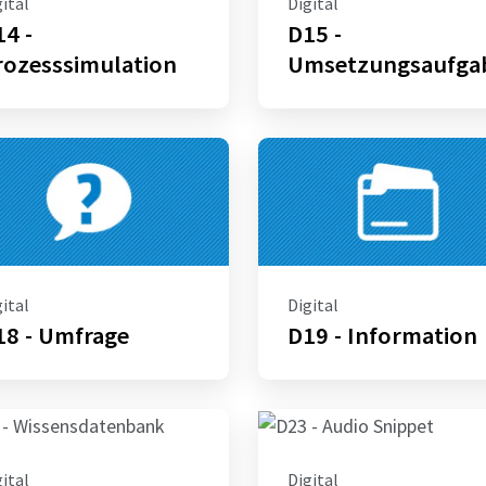
ital
Digital
4 -
D15 -
rozesssimulation
Umsetzungsaufga
ital
Digital
18 - Umfrage
D19 - Information
ital
Digital