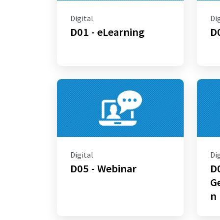
Digital
Dig
D01 - eLearning
D0
Digital
Dig
D05 - Webinar
D0
G
n