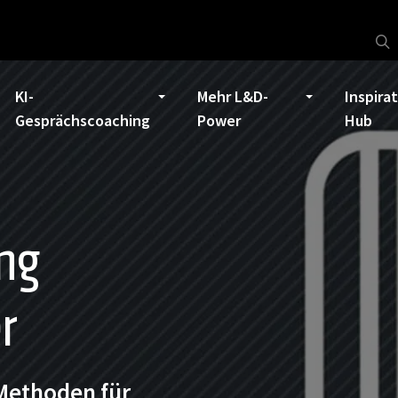
KI-
Mehr L&D-
Inspira
Gesprächscoaching
Power
Hub
ng
r
 Methoden für