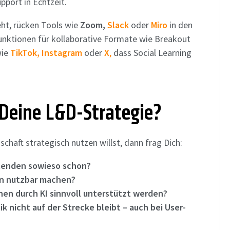
port in Echtzeit.
t, rücken Tools wie
Zoom,
Slack
oder
Miro
in den
nktionen für kollaborative Formate wie Breakout
wie
TikTok,
Instagram
oder
X
,
dass Social Learning
Deine L&D-Strategie?
haft strategisch nutzen willst, dann frag Dich:
tenden sowieso schon?
en nutzbar machen?
en durch KI sinnvoll unterstützt werden?
ik nicht auf der Strecke bleibt – auch bei User-