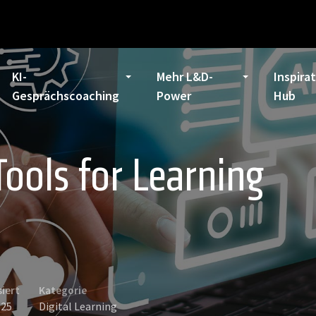
KI-
Mehr L&D-
Inspira
Gesprächscoaching
Power
Hub
Tools for Learning
siert
Kategorie
025
Digital Learning