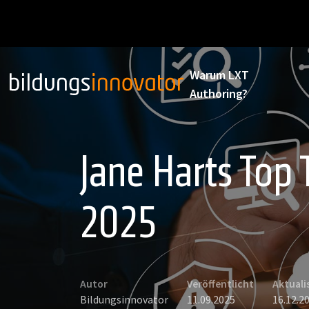
Warum LXT
Authoring?
Jane Harts Top 
2025
Autor
Veröffentlicht
Aktuali
Bildungsinnovator
11.09.2025
16.12.2