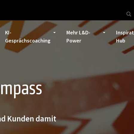
KI-
Mehr L&D-
Inspira
Gesprächscoaching
Power
Hub
ompass
nd Kunden damit