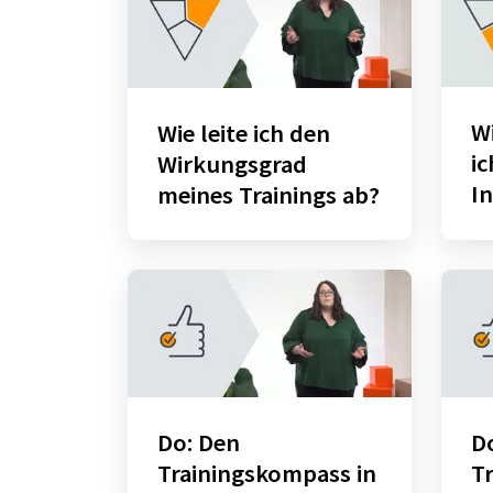
Wi
Wie leite ich den
i
Wirkungsgrad
In
meines Trainings ab?
Do: Den
D
Trainingskompass in
T