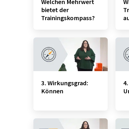
Welchen Mehrwert
Wi
bietet der
T
Trainingskompass?
a
3. Wirkungsgrad:
4.
Können
U