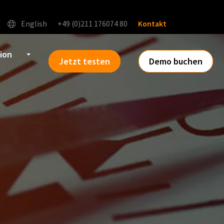
English
+49 (0)211 176074 80
Kontakt
tion
Jetzt testen
Demo buchen