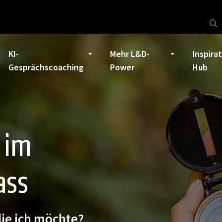
KI-
Mehr L&D-
Inspira
Gesprächscoaching
Power
Hub
 im
ass
die ich möchte?