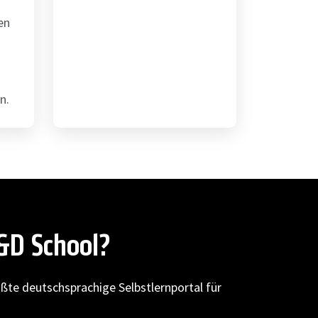
en
n.
L&D School?
ößte deutschsprachige Selbstlernportal für