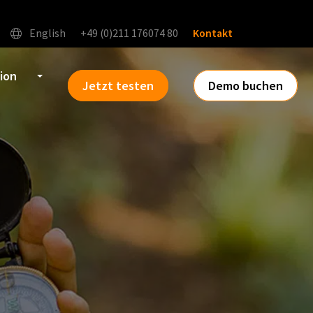
English
+49 (0)211 176074 80
Kontakt
tion
Jetzt testen
Demo buchen