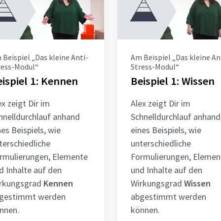
 Beispiel „Das kleine Anti-
Am Beispiel „Das kleine An
ress-Modul“
Stress-Modul“
ispiel 1: Kennen
Beispiel 1: Wissen
ex zeigt Dir im
Alex zeigt Dir im
hnelldurchlauf anhand
Schnelldurchlauf anhand
nes Beispiels, wie
eines Beispiels, wie
terschiedliche
unterschiedliche
rmulierungen, Elemente
Formulierungen, Elemen
d Inhalte auf den
und Inhalte auf den
rkungsgrad
Kennen
Wirkungsgrad
Wissen
gestimmt werden
abgestimmt werden
nnen.
können.