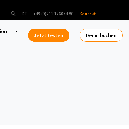
DE
+49 (0)211 176074 80
Kontakt
tion
Jetzt testen
Demo buchen