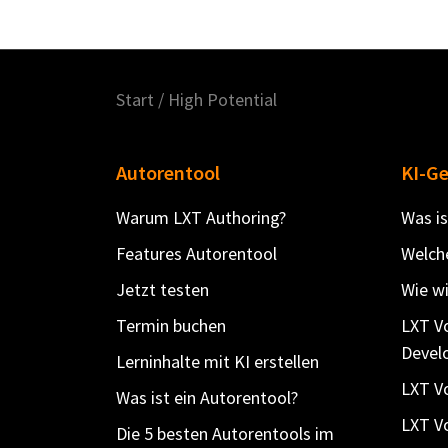
Start
/
High Potential
Autorentool
KI-G
Warum LXT Authoring?
Was is
Features Autorentool
Welche
Jetzt testen
Wie wi
Termin buchen
LXT V
Devel
Lerninhalte mit KI erstellen
LXT Vo
Was ist ein Autorentool?
LXT Vo
Die 5 besten Autorentools im