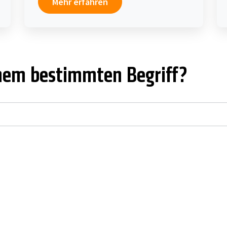
Mehr erfahren
inem bestimmten Begriff?
I
J
K
L
M
N
O
P
Q
R