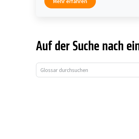
Mehr erfahren
Auf der Suche nach e
A
B
C
D
E
F
G
H