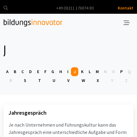
+49 (0)211 176074 80
Kontakt
J
A
B
C
D
E
F
G
H
I
J
K
L
M
N
O
P
Q
R
S
T
U
V
W
X
Y
Z
Jahresgespräch
Je nach Unternehmen und Führungskultur kann das
Jahresgespräch eine unterschiedliche Aufgabe und Form