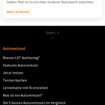
haben. Mal ist es ein eher lockerer Austausch zwischen
Führungskraft und Mitarbeiter über das zurückliegende
Mehr erfahren
Jahr und die anstehenden Aufgaben. Mal dient es als
Bewertungsgespräch, in dem der Mitarbeiter ein
umfassendes Feedback erhält und eine Zielvereinbarung
fürs […]
Start
/
J
Autorentool
Warum LXT Authoring?
Features Autorentool
Jetzt testen
Termin buchen
Lerninhalte mit KI erstellen
Was ist ein Autorentool?
Die 5 besten Autorentools im Vergleich