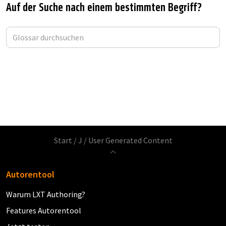
Auf der Suche nach einem bestimmten Begriff?
A
B
C
D
E
F
G
H
I
J
K
L
M
N
O
P
Q
R
S
T
U
V
W
X
Y
Z
Start
/
J
/
User Generated Content
Autorentool
Warum LXT Authoring?
Features Autorentool